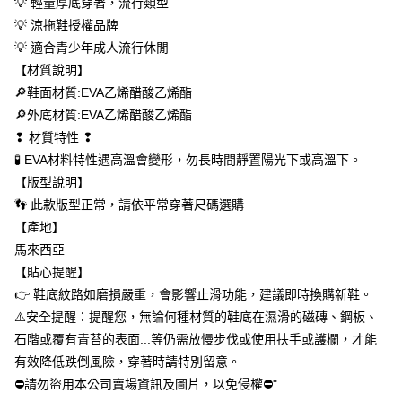
💡 輕量厚底穿著，流行類型
每筆NT$60，滿NT$699(含以上)免運費
【「AFTEE先享後付」結帳流程】
💡 涼拖鞋授權品牌
１．於結帳方式選擇「AFTEE先享後付」後，將跳轉至「AFTEE先享後付」
付款後全家取貨
💡 適合青少年成人流行休閒
結帳頁面，進行簡訊認證並確認金額後，即可完成結帳。
２．訂單成立數日內，您將收到繳費通知簡訊。
【材質說明】
每筆NT$60，滿NT$699(含以上)免運費
３．收到繳費通知簡訊後14天內，點擊此簡訊中的連結，可透過四大超商／
🔎鞋面材質:EVA乙烯醋酸乙烯酯
ATM／網路銀行／等多元方式進行付款，方視為交易完成。
萊爾富取貨付款
※ 請注意：結帳手續完成當下不需立刻繳費，但若您需要取消訂單，請聯絡
🔎外底材質:EVA乙烯醋酸乙烯酯
每筆NT$50，滿NT$699(含以上)免運費
購買商品的店家。未經商家同意取消之訂單仍視為有效，需透過AFTEE先享
❢ 材質特性 ❢
後付繳納相關費用。
🧪 EVA材料特性遇高溫會變形，勿長時間靜置陽光下或高溫下。
付款後萊爾富取貨
※ 交易是否成功請以「AFTEE先享後付 」之結帳頁面顯示為準，若有關於
是否繳費成功／繳費後需取消欲退款等相關疑問，請聯繫「AFTEE先享後付
【版型說明】
每筆NT$50，滿NT$699(含以上)免運費
客戶支援中心」
https://netprotections.freshdesk.com/support/home
👣 此款版型正常，請依平常穿著尺碼選購
7-11取貨付款
【產地】
【注意事項】
１．透過由恩沛科技股份有限公司提供之「AFTEE先享後付」服務完成之交
每筆NT$60，滿NT$699(含以上)免運費
馬來西亞
易，需依本服務之必要範圍內提供個人資料，並將交易相關給付款項請求債
【貼心提醒】
權轉讓予恩沛科技股份有限公司。
付款後7-11取貨
２．關於個人資料處理事宜，請瀏覽以下網址：
👉 鞋底紋路如磨損嚴重，會影響止滑功能，建議即時換購新鞋。
每筆NT$60，滿NT$699(含以上)免運費
https://aftee.tw/terms/#terms3
⚠️安全提醒：提醒您，無論何種材質的鞋底在濕滑的磁磚、鋼板、
３．未成年的使用者請事先徵得法定代理人或監護人之同意方可使用
宅配
石階或覆有青苔的表面...等仍需放慢步伐或使用扶手或護欄，才能
「AFTEE先享後付」，若未經同意申辦者引起之損失，本公司不負相關責
任。
每筆NT$100，滿NT$699(含以上)免運費
有效降低跌倒風險，穿著時請特別留意。
４．使用「AFTEE先享後付」時，將依據個別帳號之用戶狀況，依本公司即
⛔請勿盜用本公司賣場資訊及圖片，以免侵權⛔"
時審查核予不同之上限額度；若仍有額度不足之情形，本公司將視審查結果