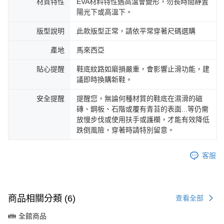
材質特性
EVA材料特性遇高溫會變形，勿長時間靜置
陽光下或高溫下。
版型說明
此款版型正常，請依平常穿著尺碼選購
產地
馬來西亞
貼心提醒
鞋底紋路如磨損嚴重，會影響止滑功能，建
議即時換購新鞋。
安全提醒
提醒您，無論何種材質的鞋底在濕滑的磁
磚、鋼板、石階或覆有青苔的表面...等仍需
放慢步伐或使用扶手或護欄，才能有效降低
跌倒風險，穿著時請特別留意。
客服
商品相關分類 (6)
查看全部
👪 全館商品