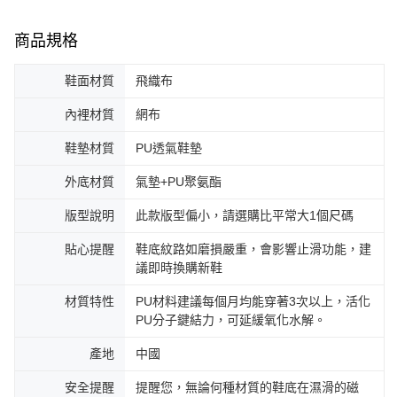
商品規格
鞋面材質
飛織布
內裡材質
網布
鞋墊材質
PU透氣鞋墊
外底材質
氣墊+PU聚氨酯
版型說明
此款版型偏小，請選購比平常大1個尺碼
貼心提醒
鞋底紋路如磨損嚴重，會影響止滑功能，建
議即時換購新鞋
材質特性
PU材料建議每個月均能穿著3次以上，活化
PU分子鍵結力，可延緩氧化水解。
產地
中國
安全提醒
提醒您，無論何種材質的鞋底在濕滑的磁