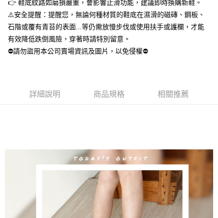
請求用戶進行身份認證。
👉 鞋底紋路如磨損嚴重，會影響止滑功能，建議即時換購新鞋。
尼/泰國/越南/東馬來西亞/西馬來西亞
５．嚴禁一人註冊多個帳號或使用他人資訊註冊。若發現惡意使用之情形，
⚠️安全提醒：提醒您，無論何種材質的鞋底在濕滑的磁磚、鋼板、
恩沛科技股份有限公司將有權停止該用戶之使用額度並採取法律行動。
美國/加拿大/澳大利亞/日本/韓國/香港/澳門/新加坡/印尼/泰
查看運費
石階或覆有青苔的表面...等仍需放慢步伐或使用扶手或護欄，才能
國/越南/東馬來西亞/西馬來西亞
有效降低跌倒風險，穿著時請特別留意。
⛔請勿盜用本公司賣場資訊及圖片，以免侵權⛔
詳細說明
商品規格
相關推薦