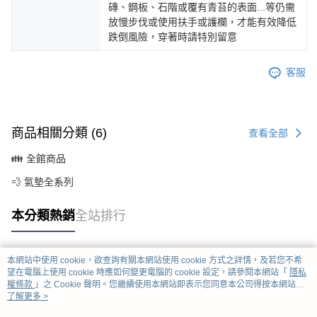
磚、鋼板、石階或覆有青苔的表面...等仍需
放慢步伐或使用扶手或護欄，才能有效降低
跌倒風險，穿著時請特別留意
客服
商品相關分類 (6)
查看全部
👪 全館商品
💨 氣墊全系列
本分類熱銷
全站排行
本網站中使用 cookie，欲查詢有關本網站使用 cookie 方式之詳情，及若您不希
熱門標籤
望在電腦上使用 cookie 時應如何變更電腦的 cookie 設定，請參閱本網站「
隱私
權條款
」之 Cookie 聲明。您繼續使用本網站即表示您同意本公司得按本網站使
用條款之 Cookie 聲明使用 cookie。
了解更多 >