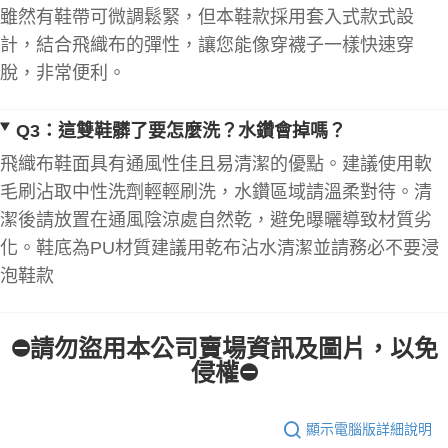
雖然有鞋帶可微調鬆緊，但本鞋款採用套入式款式設
計，結合飛織布的彈性，讓您能像穿襪子一樣快速穿
脫，非常便利。
Q3：這雙鞋髒了要怎麼洗？水鑽會掉嗎？
飛織布鞋面具有通風性佳且易清潔的優點。建議使用軟
毛刷沾取中性洗劑輕輕刷洗，水鑽區域請溫柔對待。清
潔後請放置在通風陰涼處自然乾，避免曝曬導致材質劣
化。鞋底為PU材質建議用乾布沾水清潔並請務必不要浸
泡鞋款
⛔請勿盜用本公司賣場資訊及圖片，以免
侵權⛔
顯示電腦版詳細說明