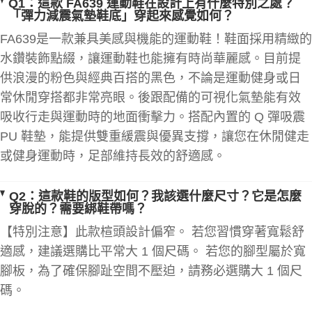
Q1：這款 FA639 運動鞋在設計上有什麼特別之處？
「彈力減震氣墊鞋底」穿起來感覺如何？
FA639是一款兼具美感與機能的運動鞋！鞋面採用精緻的
水鑽裝飾點綴，讓運動鞋也能擁有時尚華麗感。目前提
供浪漫的粉色與經典百搭的黑色，不論是運動健身或日
常休閒穿搭都非常亮眼。後跟配備的可視化氣墊能有效
吸收行走與運動時的地面衝擊力。搭配內置的 Q 彈吸震
PU 鞋墊，能提供雙重緩震與優異支撐，讓您在休閒健走
或健身運動時，足部維持長效的舒適感。
Q2：這款鞋的版型如何？我該選什麼尺寸？它是怎麼
穿脫的？需要綁鞋帶嗎？
【特別注意】此款楦頭設計偏窄。 若您習慣穿著寬鬆舒
適感，建議選購比平常大 1 個尺碼。 若您的腳型屬於寬
腳板，為了確保腳趾空間不壓迫，請務必選購大 1 個尺
碼。