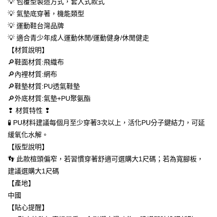
💡 包覆型製造方式，套入式款式
每筆NT$60，滿NT$699(含以上)免運費
【「AFTEE先享後付」結帳流程】
💡 氣墊底穿著，機能類型
１．於結帳方式選擇「AFTEE先享後付」後，將跳轉至「AFTEE先享後付」
付款後全家取貨
💡 運動鞋台灣品牌
結帳頁面，進行簡訊認證並確認金額後，即可完成結帳。
２．訂單成立數日內，您將收到繳費通知簡訊。
💡 適合青少年成人運動休閒/運動健身/休閒健走
每筆NT$60，滿NT$699(含以上)免運費
３．收到繳費通知簡訊後14天內，點擊此簡訊中的連結，可透過四大超商／
【材質說明】
ATM／網路銀行／等多元方式進行付款，方視為交易完成。
萊爾富取貨付款
※ 請注意：結帳手續完成當下不需立刻繳費，但若您需要取消訂單，請聯絡
🔎鞋面材質:飛織布
每筆NT$50，滿NT$699(含以上)免運費
購買商品的店家。未經商家同意取消之訂單仍視為有效，需透過AFTEE先享
🔎內裡材質:網布
後付繳納相關費用。
🔎鞋墊材質:PU透氣鞋墊
付款後萊爾富取貨
※ 交易是否成功請以「AFTEE先享後付 」之結帳頁面顯示為準，若有關於
是否繳費成功／繳費後需取消欲退款等相關疑問，請聯繫「AFTEE先享後付
🔎外底材質:氣墊+PU聚氨酯
每筆NT$50，滿NT$699(含以上)免運費
客戶支援中心」
https://netprotections.freshdesk.com/support/home
❢ 材質特性 ❢
7-11取貨付款
🧪 PU材料建議每個月至少穿著3次以上，活化PU分子鍵結力，可延
【注意事項】
１．透過由恩沛科技股份有限公司提供之「AFTEE先享後付」服務完成之交
每筆NT$60，滿NT$699(含以上)免運費
緩氧化水解。
易，需依本服務之必要範圍內提供個人資料，並將交易相關給付款項請求債
【版型說明】
權轉讓予恩沛科技股份有限公司。
付款後7-11取貨
２．關於個人資料處理事宜，請瀏覽以下網址：
👣 此款楦頭偏窄，若習慣穿著舒適可選購大1尺碼；若為寬腳板，
每筆NT$60，滿NT$699(含以上)免運費
https://aftee.tw/terms/#terms3
建議選購大1尺碼
３．未成年的使用者請事先徵得法定代理人或監護人之同意方可使用
宅配
【產地】
「AFTEE先享後付」，若未經同意申辦者引起之損失，本公司不負相關責
任。
每筆NT$100，滿NT$699(含以上)免運費
中國
４．使用「AFTEE先享後付」時，將依據個別帳號之用戶狀況，依本公司即
【貼心提醒】
時審查核予不同之上限額度；若仍有額度不足之情形，本公司將視審查結果
馬來西亞/加拿大/澳大利亞/日本/韓國/香港/澳門/新加坡/印
查看運費