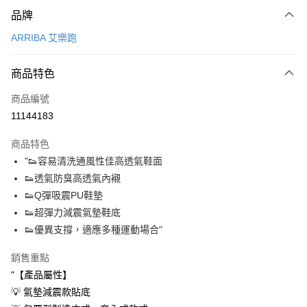
付款方式
品牌
信用卡一次付款
ARRIBA 艾樂跑
超商取貨付款
商品特色
LINE Pay
商品編號
Apple Pay
11144183
街口支付
商品特色
悠遊付
"👟容易清洗通風性佳高透氣鞋面
Google Pay
👟透氣防臭高透氣內襯
👟Q彈吸震PU鞋墊
AFTEE先享後付
👟超彈力減震氣墊鞋底
相關說明
👟優異支撐，適應多種運動場合"
【關於「AFTEE先享後付」】
ATM付款
AFTEE先享後付是「在收到商品之後才付款」的支付方式。 讓您購物簡單
銷售重點
便利好安心！
１．簡單：不需註冊會員、不需綁卡、不需儲值。
"【產品屬性】
運送方式
２．便利：只要手機號碼，簡訊認證，即可結帳。
💡 氣墊減震款貼底
３．安心：先確認商品／服務後，再付款。
全家取貨付款