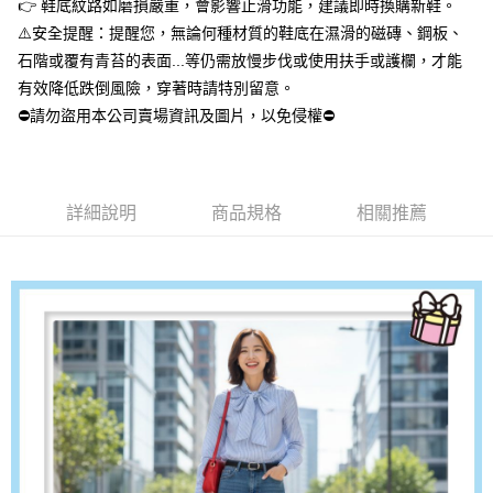
請求用戶進行身份認證。
👉 鞋底紋路如磨損嚴重，會影響止滑功能，建議即時換購新鞋。
５．嚴禁一人註冊多個帳號或使用他人資訊註冊。若發現惡意使用之情形，
⚠️安全提醒：提醒您，無論何種材質的鞋底在濕滑的磁磚、鋼板、
恩沛科技股份有限公司將有權停止該用戶之使用額度並採取法律行動。
石階或覆有青苔的表面...等仍需放慢步伐或使用扶手或護欄，才能
有效降低跌倒風險，穿著時請特別留意。
⛔請勿盜用本公司賣場資訊及圖片，以免侵權⛔
詳細說明
商品規格
相關推薦