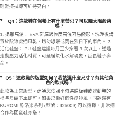
輕輕擦拭即可維持亮白。
Q4：這款鞋在保養上有什麼禁忌？可以曬太陽殺菌
嗎？
1. 遠離高溫： EVA 鞋底遇極度高溫容易變形。洗淨後請
置於陰涼處通風乾，切勿曝曬或悶在烈日下的車內。 2.
活化鞋墊： PU 鞋墊建議每月至少穿著 3 次以上，透過
走動壓力活化材質，可延緩氧化水解現象，延長鞋子壽
命。
Q5：這款鞋的版型如何？我該選什麼尺寸？有其他角
色的款式嗎？
此款為正常版型。建議您依照平時選購板鞋或運動鞋的
標準尺碼下單即可。如果您偏好個性酷帥風，同款還有
KUROMI 酷洛米系列 (型號：925009) 可以選擇，非常適
合作為閨蜜鞋穿搭！