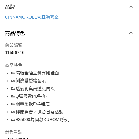
付款方式
品牌
信用卡一次付款
CINNAMOROLL大耳狗喜拿
超商取貨付款
商品特色
LINE Pay
商品編號
Apple Pay
11556746
街口支付
商品特色
悠遊付
👟滿版金油立體浮雕鞋面
Google Pay
👟側邊愛授權圖示
👟透氣防臭高透氣內襯
AFTEE先享後付
👟Q彈吸震PU鞋墊
相關說明
👟羽量柔軟EVA鞋底
【關於「AFTEE先享後付」】
ATM付款
AFTEE先享後付是「在收到商品之後才付款」的支付方式。 讓您購物簡單
👟輕便穿著，適合日常活動
便利好安心！
👟925009為同款KUROMI系列
１．簡單：不需註冊會員、不需綁卡、不需儲值。
運送方式
２．便利：只要手機號碼，簡訊認證，即可結帳。
銷售重點
３．安心：先確認商品／服務後，再付款。
全家取貨付款