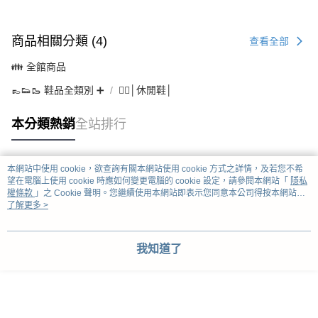
商品相關分類 (4)
查看全部
👪 全館商品
👞👟🥾 鞋品全類別 ➕
🤹‍♀️│休閒鞋│
本分類熱銷
全站排行
本網站中使用 cookie，欲查詢有關本網站使用 cookie 方式之詳情，及若您不希
熱門標籤
望在電腦上使用 cookie 時應如何變更電腦的 cookie 設定，請參閱本網站「
隱私
權條款
」之 Cookie 聲明。您繼續使用本網站即表示您同意本公司得按本網站使
用條款之 Cookie 聲明使用 cookie。
了解更多 >
我知道了