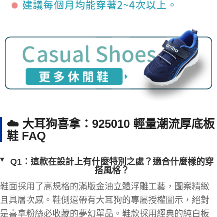
☁️ 大耳狗喜拿：925010 輕量潮流厚底板
鞋 FAQ
Q1：這款在設計上有什麼特別之處？適合什麼樣的穿
搭風格？
鞋面採用了高規格的滿版金油立體浮雕工藝，圖案精緻
且具層次感。鞋側還帶有大耳狗的專屬授權圖示，絕對
是喜拿粉絲必收藏的夢幻單品。鞋款採用經典的純白板