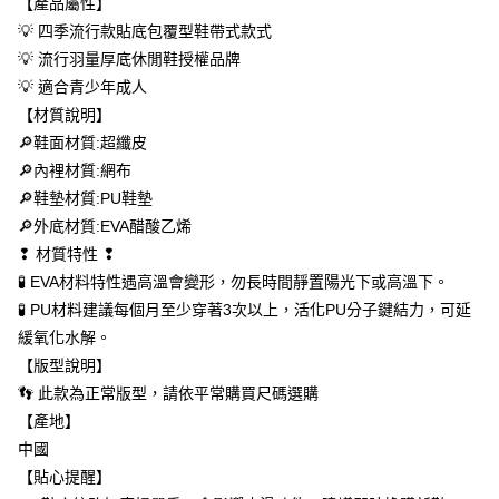
【產品屬性】
每筆NT$60，滿NT$699(含以上)免運費
【「AFTEE先享後付」結帳流程】
💡 四季流行款貼底包覆型鞋帶式款式
１．於結帳方式選擇「AFTEE先享後付」後，將跳轉至「AFTEE先享後付」
付款後全家取貨
💡 流行羽量厚底休閒鞋授權品牌
結帳頁面，進行簡訊認證並確認金額後，即可完成結帳。
２．訂單成立數日內，您將收到繳費通知簡訊。
💡 適合青少年成人
每筆NT$60，滿NT$699(含以上)免運費
３．收到繳費通知簡訊後14天內，點擊此簡訊中的連結，可透過四大超商／
【材質說明】
ATM／網路銀行／等多元方式進行付款，方視為交易完成。
萊爾富取貨付款
※ 請注意：結帳手續完成當下不需立刻繳費，但若您需要取消訂單，請聯絡
🔎鞋面材質:超纖皮
每筆NT$50，滿NT$699(含以上)免運費
購買商品的店家。未經商家同意取消之訂單仍視為有效，需透過AFTEE先享
🔎內裡材質:網布
後付繳納相關費用。
🔎鞋墊材質:PU鞋墊
付款後萊爾富取貨
※ 交易是否成功請以「AFTEE先享後付 」之結帳頁面顯示為準，若有關於
是否繳費成功／繳費後需取消欲退款等相關疑問，請聯繫「AFTEE先享後付
🔎外底材質:EVA醋酸乙烯
每筆NT$50，滿NT$699(含以上)免運費
客戶支援中心」
https://netprotections.freshdesk.com/support/home
❢ 材質特性 ❢
7-11取貨付款
🧪 EVA材料特性遇高溫會變形，勿長時間靜置陽光下或高溫下。
【注意事項】
１．透過由恩沛科技股份有限公司提供之「AFTEE先享後付」服務完成之交
每筆NT$60，滿NT$699(含以上)免運費
🧪 PU材料建議每個月至少穿著3次以上，活化PU分子鍵結力，可延
易，需依本服務之必要範圍內提供個人資料，並將交易相關給付款項請求債
緩氧化水解。
權轉讓予恩沛科技股份有限公司。
付款後7-11取貨
２．關於個人資料處理事宜，請瀏覽以下網址：
【版型說明】
每筆NT$60，滿NT$699(含以上)免運費
https://aftee.tw/terms/#terms3
👣 此款為正常版型，請依平常購買尺碼選購
３．未成年的使用者請事先徵得法定代理人或監護人之同意方可使用
宅配
【產地】
「AFTEE先享後付」，若未經同意申辦者引起之損失，本公司不負相關責
任。
每筆NT$100，滿NT$699(含以上)免運費
中國
４．使用「AFTEE先享後付」時，將依據個別帳號之用戶狀況，依本公司即
【貼心提醒】
時審查核予不同之上限額度；若仍有額度不足之情形，本公司將視審查結果