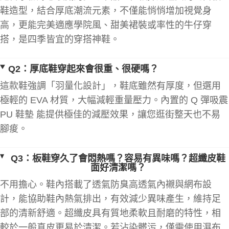
鞋造型，結合厚底潮流元素，不僅能悄悄增加視覺身
高，更能完美適應學院風、甜美裙裝或率性的牛仔穿
搭，是四季皆宜的穿搭神鞋。
Q2：厚底鞋穿起來會很重、很硬嗎？
這款鞋強調「羽量化設計」，鞋底雖然有厚度，但選用
極輕的 EVA 材質，大幅減輕重量壓力。內置的 Q 彈吸震
PU 鞋墊 能提供極佳的減壓效果，讓您逛街整天也不易
腳痠。
Q3：板鞋穿久了會悶熱嗎？容易有異味嗎？超纖皮鞋
面好清潔嗎？
不用擔心。鞋內搭載了透氣防臭高透氣內襯與網布設
計，能協助鞋內熱氣排出，有效減少異味產生，維持足
部的清新舒適。超纖皮具有質地柔軟且耐磨的特性，相
較於一般真皮更易於清潔。若沾染髒污，僅需使用濕布