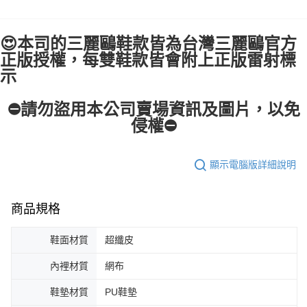
😍本司的三麗鷗鞋款皆為台灣三麗鷗官方
正版授權，每雙鞋款皆會附上正版雷射標
示
⛔請勿盜用本公司賣場資訊及圖片，以免
侵權⛔
顯示電腦版詳細說明
商品規格
鞋面材質
超纖皮
內裡材質
網布
鞋墊材質
PU鞋墊