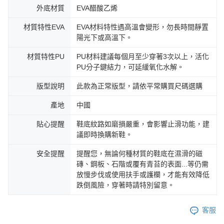
外底材質
EVA醋酸乙烯
材質特性EVA
EVA材料特性遇高溫會變形，勿長時間靜置
陽光下或高溫下。
材質特性PU
PU材料建議每個月至少穿著3次以上，活化
PU分子鍵結力，可延緩氧化水解。
版型說明
此款為正常版型，請依平常購買尺碼選購
產地
中國
貼心提醒
鞋底紋路如磨損嚴重，會影響止滑功能，建
議即時換購新鞋。
安全提醒
提醒您，無論何種材質的鞋底在濕滑的磁
磚、鋼板、石階或覆有青苔的表面...等仍需
放慢步伐或使用扶手或護欄，才能有效降低
跌倒風險，穿著時請特別留意。
客服