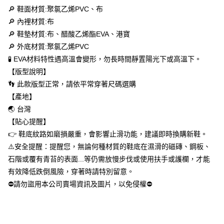
每筆NT$60，滿NT$699(含以上)免運費
🔎 鞋面材質:聚氯乙烯PVC、布
【「AFTEE先享後付」結帳流程】
１．於結帳方式選擇「AFTEE先享後付」後，將跳轉至「AFTEE先享後付」
🔎 內裡材質:布
付款後全家取貨
結帳頁面，進行簡訊認證並確認金額後，即可完成結帳。
🔎 鞋墊材質:布、醋酸乙烯酯EVA、港寶
２．訂單成立數日內，您將收到繳費通知簡訊。
每筆NT$60，滿NT$699(含以上)免運費
３．收到繳費通知簡訊後14天內，點擊此簡訊中的連結，可透過四大超商／
🔎 外底材質:聚氯乙烯PVC
ATM／網路銀行／等多元方式進行付款，方視為交易完成。
萊爾富取貨付款
🧪 EVA材料特性遇高溫會變形，勿長時間靜置陽光下或高溫下。
※ 請注意：結帳手續完成當下不需立刻繳費，但若您需要取消訂單，請聯絡
【版型說明】
每筆NT$50，滿NT$699(含以上)免運費
購買商品的店家。未經商家同意取消之訂單仍視為有效，需透過AFTEE先享
後付繳納相關費用。
👣 此款版型正常，請依平常穿著尺碼選購
付款後萊爾富取貨
※ 交易是否成功請以「AFTEE先享後付 」之結帳頁面顯示為準，若有關於
【產地】
是否繳費成功／繳費後需取消欲退款等相關疑問，請聯繫「AFTEE先享後付
每筆NT$50，滿NT$699(含以上)免運費
客戶支援中心」
https://netprotections.freshdesk.com/support/home
🌏 台灣
【貼心提醒】
7-11取貨付款
【注意事項】
👉 鞋底紋路如磨損嚴重，會影響止滑功能，建議即時換購新鞋。
１．透過由恩沛科技股份有限公司提供之「AFTEE先享後付」服務完成之交
每筆NT$60，滿NT$699(含以上)免運費
易，需依本服務之必要範圍內提供個人資料，並將交易相關給付款項請求債
⚠️安全提醒：提醒您，無論何種材質的鞋底在濕滑的磁磚、鋼板、
權轉讓予恩沛科技股份有限公司。
付款後7-11取貨
石階或覆有青苔的表面...等仍需放慢步伐或使用扶手或護欄，才能
２．關於個人資料處理事宜，請瀏覽以下網址：
每筆NT$60，滿NT$699(含以上)免運費
有效降低跌倒風險，穿著時請特別留意。
https://aftee.tw/terms/#terms3
３．未成年的使用者請事先徵得法定代理人或監護人之同意方可使用
⛔請勿盜用本公司賣場資訊及圖片，以免侵權⛔
宅配
「AFTEE先享後付」，若未經同意申辦者引起之損失，本公司不負相關責
任。
每筆NT$100，滿NT$699(含以上)免運費
４．使用「AFTEE先享後付」時，將依據個別帳號之用戶狀況，依本公司即
時審查核予不同之上限額度；若仍有額度不足之情形，本公司將視審查結果
美國/加拿大/澳大利亞/日本/韓國/香港/澳門/新加坡/印尼/泰
查看運費