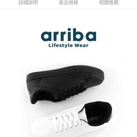
請求用戶進行身份認證。
詳細說明
商品規格
相關推薦
國/越南/東馬來西亞/西馬來西亞
５．嚴禁一人註冊多個帳號或使用他人資訊註冊。若發現惡意使用之情形，
恩沛科技股份有限公司將有權停止該用戶之使用額度並採取法律行動。