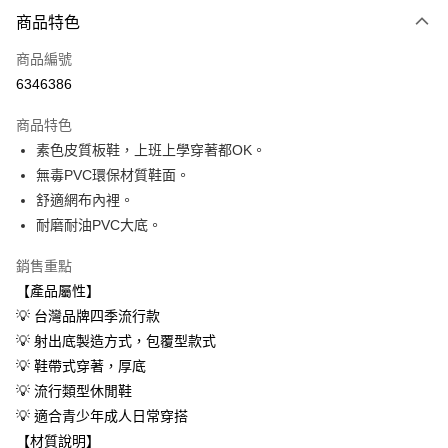
付款方式
商品特色
信用卡一次付款
商品編號
超商取貨付款
6346386
LINE Pay
商品特色
Apple Pay
素色皮質板鞋，上班上學穿著都OK。
無毒PVC環保材質鞋面。
街口支付
舒適網布內裡。
悠遊付
耐磨耐油PVC大底。
Google Pay
銷售重點
【產品屬性】
AFTEE先享後付
💡 台灣品牌四季流行款
相關說明
💡 射出底製造方式，包覆型款式
【關於「AFTEE先享後付」】
ATM付款
AFTEE先享後付是「在收到商品之後才付款」的支付方式。 讓您購物簡單
💡 鞋帶式穿著，厚底
便利好安心！
💡 流行類型休閒鞋
１．簡單：不需註冊會員、不需綁卡、不需儲值。
運送方式
２．便利：只要手機號碼，簡訊認證，即可結帳。
💡 適合青少年成人日常穿搭
３．安心：先確認商品／服務後，再付款。
全家取貨付款
【材質說明】