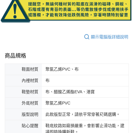
顯示電腦版詳細說明
商品規格
鞋面材質
聚氯乙烯PVC、布
內裡材質
布
鞋墊材質
布、醋酸乙烯酯EVA、港寶
外底材質
聚氯乙烯PVC
版型說明
此款版型正常，請依平常穿著尺碼選購。
貼心提醒
鞋底紋路如磨損嚴重，會影響止滑功能，建
議即時換購新鞋。