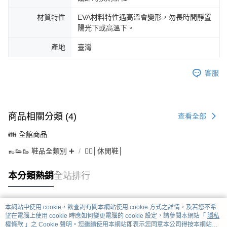
材質特性
EVA材料特性遇高溫會變形，勿長時間靜置
陽光下或高溫下。
產地
臺灣
客服
商品相關分類 (4)
查看全部
👪 全館商品
👞👟🥾 鞋品全類別 ➕
🤹‍♀️│休閒鞋│
本分類熱銷
全站排行
本網站中使用 cookie，欲查詢有關本網站使用 cookie 方式之詳情，及若您不希
熱門標籤
望在電腦上使用 cookie 時應如何變更電腦的 cookie 設定，請參閱本網站「
隱私
權條款
」之 Cookie 聲明。您繼續使用本網站即表示您同意本公司得按本網站使