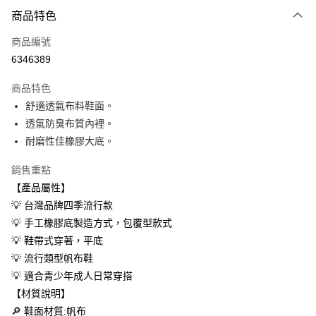
付款方式
商品特色
信用卡一次付款
商品編號
超商取貨付款
6346389
LINE Pay
商品特色
Apple Pay
舒適透氣布料鞋面。
透氣防臭布質內裡。
街口支付
耐磨性佳橡膠大底。
悠遊付
銷售重點
Google Pay
【產品屬性】
💡 台灣品牌四季流行款
AFTEE先享後付
💡 手工橡膠底製造方式，包覆型款式
相關說明
💡 鞋帶式穿著，平底
【關於「AFTEE先享後付」】
ATM付款
AFTEE先享後付是「在收到商品之後才付款」的支付方式。 讓您購物簡單
💡 流行類型帆布鞋
便利好安心！
💡 適合青少年成人日常穿搭
１．簡單：不需註冊會員、不需綁卡、不需儲值。
運送方式
２．便利：只要手機號碼，簡訊認證，即可結帳。
【材質說明】
３．安心：先確認商品／服務後，再付款。
全家取貨付款
🔎 鞋面材質:帆布