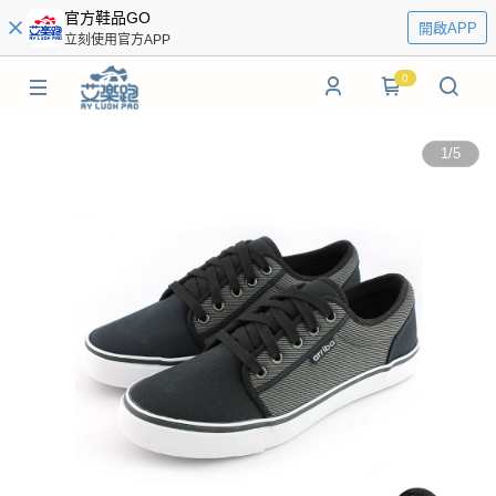
官方鞋品GO
開啟APP
立刻使用官方APP
0
1
/
5