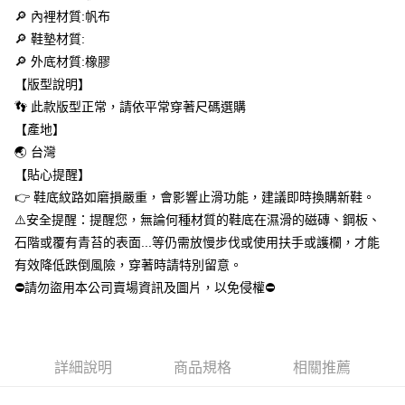
每筆NT$60，滿NT$699(含以上)免運費
🔎 內裡材質:帆布
【「AFTEE先享後付」結帳流程】
１．於結帳方式選擇「AFTEE先享後付」後，將跳轉至「AFTEE先享後付」
🔎 鞋墊材質:
付款後全家取貨
結帳頁面，進行簡訊認證並確認金額後，即可完成結帳。
🔎 外底材質:橡膠
２．訂單成立數日內，您將收到繳費通知簡訊。
每筆NT$60，滿NT$699(含以上)免運費
３．收到繳費通知簡訊後14天內，點擊此簡訊中的連結，可透過四大超商／
【版型說明】
ATM／網路銀行／等多元方式進行付款，方視為交易完成。
萊爾富取貨付款
👣 此款版型正常，請依平常穿著尺碼選購
※ 請注意：結帳手續完成當下不需立刻繳費，但若您需要取消訂單，請聯絡
【產地】
每筆NT$50，滿NT$699(含以上)免運費
購買商品的店家。未經商家同意取消之訂單仍視為有效，需透過AFTEE先享
後付繳納相關費用。
🌏 台灣
付款後萊爾富取貨
※ 交易是否成功請以「AFTEE先享後付 」之結帳頁面顯示為準，若有關於
【貼心提醒】
是否繳費成功／繳費後需取消欲退款等相關疑問，請聯繫「AFTEE先享後付
每筆NT$50，滿NT$699(含以上)免運費
客戶支援中心」
https://netprotections.freshdesk.com/support/home
👉 鞋底紋路如磨損嚴重，會影響止滑功能，建議即時換購新鞋。
⚠️安全提醒：提醒您，無論何種材質的鞋底在濕滑的磁磚、鋼板、
7-11取貨付款
【注意事項】
石階或覆有青苔的表面...等仍需放慢步伐或使用扶手或護欄，才能
１．透過由恩沛科技股份有限公司提供之「AFTEE先享後付」服務完成之交
每筆NT$60，滿NT$699(含以上)免運費
易，需依本服務之必要範圍內提供個人資料，並將交易相關給付款項請求債
有效降低跌倒風險，穿著時請特別留意。
權轉讓予恩沛科技股份有限公司。
付款後7-11取貨
⛔請勿盜用本公司賣場資訊及圖片，以免侵權⛔
２．關於個人資料處理事宜，請瀏覽以下網址：
每筆NT$60，滿NT$699(含以上)免運費
https://aftee.tw/terms/#terms3
３．未成年的使用者請事先徵得法定代理人或監護人之同意方可使用
宅配
「AFTEE先享後付」，若未經同意申辦者引起之損失，本公司不負相關責
任。
每筆NT$100，滿NT$699(含以上)免運費
詳細說明
商品規格
相關推薦
４．使用「AFTEE先享後付」時，將依據個別帳號之用戶狀況，依本公司即
時審查核予不同之上限額度；若仍有額度不足之情形，本公司將視審查結果
美國/加拿大/澳大利亞/日本/韓國/香港/澳門/新加坡/印尼/泰
查看運費