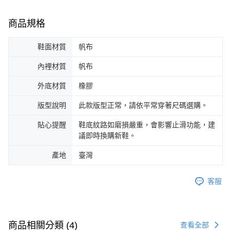
商品規格
鞋面材質
帆布
內裡材質
帆布
外底材質
橡膠
版型說明
此款版型正常，請依平常穿著尺碼選購。
貼心提醒
鞋底紋路如磨損嚴重，會影響止滑功能，建
議即時換購新鞋。
產地
臺灣
客服
商品相關分類 (4)
查看全部