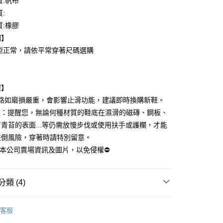
質:帆布
費通知簡訊後14天內，點擊此簡訊中的連結，可透過四大超商
0，滿NT$699(含以上)免運費
網路銀行／等多元方式進行付款，方視為交易完成。
質:
：結帳手續完成當下不需立刻繳費，但若您需要取消訂單，請聯
貨付款
質:橡膠
的店家。未經商家同意取消之訂單仍視為有效，需透過AFTEE
明】
繳納相關費用。
0，滿NT$699(含以上)免運費
否成功請以「AFTEE先享後付 」之結帳頁面顯示為準，若有關於
版型正常，請依平常穿著尺碼選購
功／繳費後需取消欲退款等相關疑問，請聯繫「AFTEE先享後
爾富取貨
援中心」
https://netprotections.freshdesk.com/support/home
0，滿NT$699(含以上)免運費
項】
醒】
付款
恩沛科技股份有限公司提供之「AFTEE先享後付」服務完成之
紋路如磨損嚴重，會影響止滑功能，建議即時換購新鞋。
依本服務之必要範圍內提供個人資料，並將交易相關給付款項請
0，滿NT$699(含以上)免運費
讓予恩沛科技股份有限公司。
醒：提醒您，無論何種材質的鞋底在濕滑的磁磚、鋼板、
個人資料處理事宜，請瀏覽以下網址：
1取貨
青苔的表面...等仍需放慢步伐或使用扶手或護欄，才能
ee.tw/terms/#terms3
0，滿NT$699(含以上)免運費
年的使用者請事先徵得法定代理人或監護人之同意方可使用
跌倒風險，穿著時請特別留意。
E先享後付」，若未經同意申辦者引起之損失，本公司不負相關責
用本公司賣場資訊及圖片，以免侵權⛔
AFTEE先享後付」時，將依據個別帳號之用戶狀況，依本公司
00，滿NT$699(含以上)免運費
核予不同之上限額度；若仍有額度不足之情形，本公司將視審查
用戶進行身份認證。
類 (4)
/澳大利亞/日本/韓國/香港/澳門/新加坡/印尼/
查看運費
一人註冊多個帳號或使用他人資訊註冊。若發現惡意使用之情
/東馬來西亞/西馬來西亞
科技股份有限公司將有權停止該用戶之使用額度並採取法律行
品
客服
鞋品全類別 ➕
🤹‍♀️│休閒鞋│