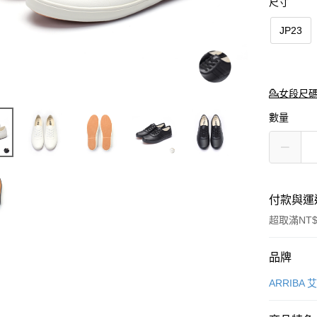
尺寸
JP23
💁‍女段尺
數量
付款與運
超取滿NT$
付款方式
品牌
信用卡一
ARRIBA 
超商取貨