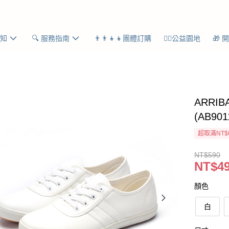
須知
🔍 服務指南
👨‍👨‍👧‍👧團體訂購
👍🏻公益園地
🎁 
ARRI
(AB901
超取滿NT$
NT$590
NT$4
顏色
白