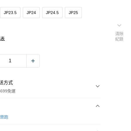
JP23.5
JP24
JP24.5
JP25
清除
碼表
紀錄
送方式
699免運
次付款
艾樂跑
付款