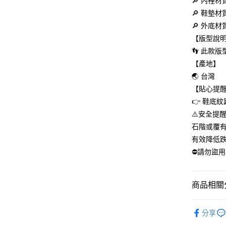
🔎 內裡材
３．收到繳
每筆NT$6
／ATM／
🔎 鞋墊材
※ 請注意
萊爾富取
🔎 外底材
絡購買商品
【版型說
先享後付
每筆NT$5
※ 交易是
👣 此款
是否繳費成
付款後萊
【產地】
付客戶支
每筆NT$5
🌏 台灣
【注意事
【貼心提
7-11取貨
１．透過由
👉 鞋底
交易，需
每筆NT$6
求債權轉
⚠️安全提
２．關於
付款後7-1
石階或覆有
https://aft
每筆NT$6
３．未成
有效降低
「AFTE
⛔請勿盜
宅配
任。
４．使用「
每筆NT$1
即時審查
結果請求
商品相關分
美國/加拿大
５．嚴禁
泰國/越南
形，恩沛
👪 全館商
動。
分享
👞👟🥾 