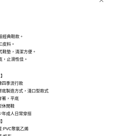
搭經典鞋款。
VC皮料。
式鞋墊，清潔方便。
y
底，止滑性佳。
享後付
性】
FTEE先享後付」】
先享後付是「在收到商品之後才付款」的支付方式。 讓您購物簡單
品牌四季流行款
心！
橡膠底製造方式，淺口型款式
：不需註冊會員、不需綁卡、不需儲值。
式穿著，平底
：只要手機號碼，簡訊認證，即可結帳。
：先確認商品／服務後，再付款。
類型休閒鞋
付款
青少年成人日常穿搭
EE先享後付」結帳流程】
0，滿NT$699(含以上)免運費
方式選擇「AFTEE先享後付」後，將跳轉至「AFTEE先享後
明】
頁面，進行簡訊認證並確認金額後，即可完成結帳。
質:PVC聚氯乙烯
家取貨
成立數日內，您將收到繳費通知簡訊。