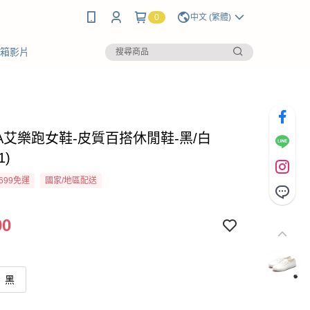
0
中文 (繁體)
開箱影片
BA艾樂跑女鞋-皮質百搭休閒鞋-黑/白
1)
699免運
國家/地區配送
90
黑