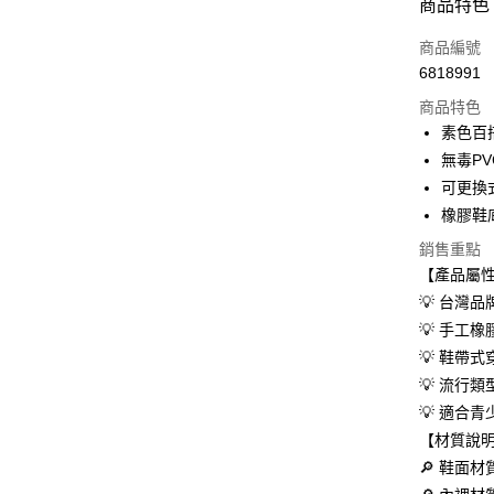
商品特色
LINE Pay
商品編號
Apple Pay
6818991
商品特色
街口支付
素色百
悠遊付
無毒P
可更換
Google Pa
橡膠鞋
AFTEE先
銷售重點
相關說明
【產品屬
【關於「A
ATM付款
AFTEE
💡 台灣
便利好安
💡 手工
１．簡單
💡 鞋帶
２．便利
運送方式
３．安心
💡 流行
全家取貨
💡 適合
【「AFT
每筆NT$6
１．於結帳
【材質說
付」結帳
🔎 鞋面材
付款後全
２．訂單