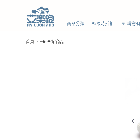
商品分類
📢限時折扣
💬 購物
首頁
👪 全館商品