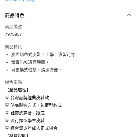
超商取貨付款
商品特色
LINE Pay
商品編號
Apple Pay
7975937
街口支付
商品特色
悠遊付
素面綁帶式皮鞋，上學上班皆可穿。
Google Pay
無毒PVC環保鞋面。
可更換式鞋墊，清潔方便。
AFTEE先享後付
相關說明
銷售重點
【關於「AFTEE先享後付」】
【產品屬性】
ATM付款
AFTEE先享後付是「在收到商品之後才付款」的支付方式。 讓您購物簡單
💡 台灣品牌經典皮鞋款
便利好安心！
１．簡單：不需註冊會員、不需綁卡、不需儲值。
💡 貼底製造方式，包覆型款式
運送方式
２．便利：只要手機號碼，簡訊認證，即可結帳。
💡 鞋帶式穿著，跟底
３．安心：先確認商品／服務後，再付款。
全家取貨付款
💡 流行類型學生皮鞋
每筆NT$60，滿NT$699(含以上)免運費
【「AFTEE先享後付」結帳流程】
💡 適合青少年成人正式場合
１．於結帳方式選擇「AFTEE先享後付」後，將跳轉至「AFTEE先享後付」
付款後全家取貨
【材質說明】
結帳頁面，進行簡訊認證並確認金額後，即可完成結帳。