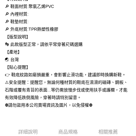
２．訂單成立數日內，您將收到繳費通知簡訊。
🔎 鞋面材質:聚氯乙烯PVC
每筆NT$60，滿NT$699(含以上)免運費
３．收到繳費通知簡訊後14天內，點擊此簡訊中的連結，可透過四大超商／
🔎 內裡材質:
ATM／網路銀行／等多元方式進行付款，方視為交易完成。
萊爾富取貨付款
※ 請注意：結帳手續完成當下不需立刻繳費，但若您需要取消訂單，請聯絡
🔎 鞋墊材質:
每筆NT$50，滿NT$699(含以上)免運費
購買商品的店家。未經商家同意取消之訂單仍視為有效，需透過AFTEE先享
🔎 外底材質:TPR熱塑性橡膠
後付繳納相關費用。
【版型說明】
付款後萊爾富取貨
※ 交易是否成功請以「AFTEE先享後付 」之結帳頁面顯示為準，若有關於
是否繳費成功／繳費後需取消欲退款等相關疑問，請聯繫「AFTEE先享後付
👣 此款版型正常，請依平常穿著尺碼選購
每筆NT$50，滿NT$699(含以上)免運費
客戶支援中心」
https://netprotections.freshdesk.com/support/home
【產地】
7-11取貨付款
🌏 台灣
【注意事項】
１．透過由恩沛科技股份有限公司提供之「AFTEE先享後付」服務完成之交
每筆NT$60，滿NT$699(含以上)免運費
【貼心提醒】
易，需依本服務之必要範圍內提供個人資料，並將交易相關給付款項請求債
👉 鞋底紋路如磨損嚴重，會影響止滑功能，建議即時換購新鞋。
權轉讓予恩沛科技股份有限公司。
付款後7-11取貨
２．關於個人資料處理事宜，請瀏覽以下網址：
⚠️安全提醒：提醒您，無論何種材質的鞋底在濕滑的磁磚、鋼板、
每筆NT$60，滿NT$699(含以上)免運費
https://aftee.tw/terms/#terms3
石階或覆有青苔的表面...等仍需放慢步伐或使用扶手或護欄，才能
３．未成年的使用者請事先徵得法定代理人或監護人之同意方可使用
宅配
有效降低跌倒風險，穿著時請特別留意。
「AFTEE先享後付」，若未經同意申辦者引起之損失，本公司不負相關責
任。
每筆NT$100，滿NT$699(含以上)免運費
⛔請勿盜用本公司賣場資訊及圖片，以免侵權⛔
４．使用「AFTEE先享後付」時，將依據個別帳號之用戶狀況，依本公司即
時審查核予不同之上限額度；若仍有額度不足之情形，本公司將視審查結果
馬來西亞/加拿大/澳大利亞/日本/韓國/香港/澳門/新加坡/印
查看運費
請求用戶進行身份認證。
尼/泰國/越南/東馬來西亞/西馬來西亞
５．嚴禁一人註冊多個帳號或使用他人資訊註冊。若發現惡意使用之情形，
恩沛科技股份有限公司將有權停止該用戶之使用額度並採取法律行動。
詳細說明
商品規格
相關推薦
美國/加拿大/澳大利亞/日本/韓國/香港/澳門/新加坡/印尼/泰
查看運費