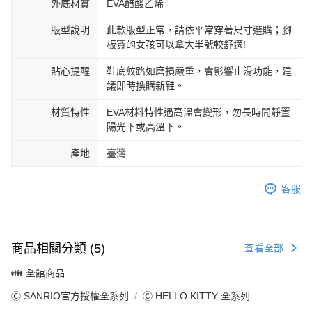
外底材質
EVA醋酸乙烯
版型說明
此款版型正常，請依平常穿著尺寸選購；腳
板寬的女孩可以拿大半號較舒適!
貼心提醒
鞋底紋路如磨損嚴重，會影響止滑功能，建
議即時換購新鞋。
材質特性
EVA材料特性遇高溫會變形，勿長時間靜置
陽光下或高溫下。
產地
臺灣
客服
商品相關分類 (5)
查看全部
👪 全館商品
Ⓒ SANRIO官方授權全系列
Ⓒ HELLO KITTY 全系列