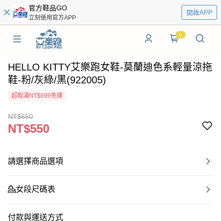
官方鞋品GO
開啟APP
立刻使用官方APP
0
HELLO KITTY艾樂跑女鞋-莫蘭迪色系輕量涼拖
鞋-粉/灰綠/黑(922005)
超取滿NT$699免運
NT$650
NT$550
請選擇商品選項
💁‍女段尺碼表
付款與運送方式