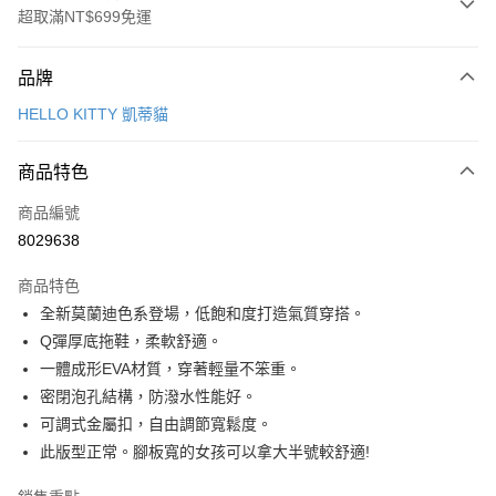
超取滿NT$699免運
付款方式
品牌
信用卡一次付款
HELLO KITTY 凱蒂貓
超商取貨付款
商品特色
LINE Pay
商品編號
Apple Pay
8029638
街口支付
商品特色
悠遊付
全新莫蘭迪色系登場，低飽和度打造氣質穿搭。
Google Pay
Q彈厚底拖鞋，柔軟舒適。
一體成形EVA材質，穿著輕量不笨重。
AFTEE先享後付
密閉泡孔結構，防潑水性能好。
相關說明
可調式金屬扣，自由調節寬鬆度。
【關於「AFTEE先享後付」】
ATM付款
AFTEE先享後付是「在收到商品之後才付款」的支付方式。 讓您購物簡單
此版型正常。腳板寬的女孩可以拿大半號較舒適!
便利好安心！
１．簡單：不需註冊會員、不需綁卡、不需儲值。