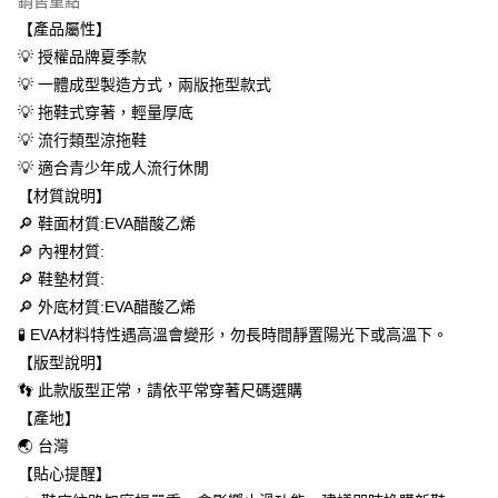
銷售重點
運送方式
２．便利：只要手機號碼，簡訊認證，即可結帳。
【產品屬性】
３．安心：先確認商品／服務後，再付款。
全家取貨付款
💡 授權品牌夏季款
每筆NT$60，滿NT$699(含以上)免運費
【「AFTEE先享後付」結帳流程】
💡 一體成型製造方式，兩版拖型款式
１．於結帳方式選擇「AFTEE先享後付」後，將跳轉至「AFTEE先享後付」
付款後全家取貨
💡 拖鞋式穿著，輕量厚底
結帳頁面，進行簡訊認證並確認金額後，即可完成結帳。
２．訂單成立數日內，您將收到繳費通知簡訊。
💡 流行類型涼拖鞋
每筆NT$60，滿NT$699(含以上)免運費
３．收到繳費通知簡訊後14天內，點擊此簡訊中的連結，可透過四大超商／
💡 適合青少年成人流行休閒
ATM／網路銀行／等多元方式進行付款，方視為交易完成。
萊爾富取貨付款
※ 請注意：結帳手續完成當下不需立刻繳費，但若您需要取消訂單，請聯絡
【材質說明】
每筆NT$50，滿NT$699(含以上)免運費
購買商品的店家。未經商家同意取消之訂單仍視為有效，需透過AFTEE先享
🔎 鞋面材質:EVA醋酸乙烯
後付繳納相關費用。
🔎 內裡材質:
付款後萊爾富取貨
※ 交易是否成功請以「AFTEE先享後付 」之結帳頁面顯示為準，若有關於
是否繳費成功／繳費後需取消欲退款等相關疑問，請聯繫「AFTEE先享後付
🔎 鞋墊材質:
每筆NT$50，滿NT$699(含以上)免運費
客戶支援中心」
https://netprotections.freshdesk.com/support/home
🔎 外底材質:EVA醋酸乙烯
7-11取貨付款
🧪 EVA材料特性遇高溫會變形，勿長時間靜置陽光下或高溫下。
【注意事項】
１．透過由恩沛科技股份有限公司提供之「AFTEE先享後付」服務完成之交
每筆NT$60，滿NT$699(含以上)免運費
【版型說明】
易，需依本服務之必要範圍內提供個人資料，並將交易相關給付款項請求債
👣 此款版型正常，請依平常穿著尺碼選購
權轉讓予恩沛科技股份有限公司。
付款後7-11取貨
２．關於個人資料處理事宜，請瀏覽以下網址：
【產地】
每筆NT$60，滿NT$699(含以上)免運費
https://aftee.tw/terms/#terms3
🌏 台灣
３．未成年的使用者請事先徵得法定代理人或監護人之同意方可使用
宅配
【貼心提醒】
「AFTEE先享後付」，若未經同意申辦者引起之損失，本公司不負相關責
任。