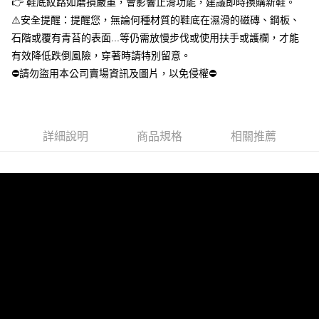
每筆NT$100，滿NT$699(含以上)免運費
👉 鞋底紋路如磨損嚴重，會影響止滑功能，建議即時換購新鞋。
４．使用「AFTEE先享後付」時，將依據個別帳號之用戶狀況，依本公司即
⚠️安全提醒：提醒您，無論何種材質的鞋底在濕滑的磁磚、鋼板、
時審查核予不同之上限額度；若仍有額度不足之情形，本公司將視審查結果
請求用戶進行身份認證。
石階或覆有青苔的表面...等仍需放慢步伐或使用扶手或護欄，才能
５．嚴禁一人註冊多個帳號或使用他人資訊註冊。若發現惡意使用之情形，
有效降低跌倒風險，穿著時請特別留意。
恩沛科技股份有限公司將有權停止該用戶之使用額度並採取法律行動。
⛔請勿盜用本公司賣場資訊及圖片，以免侵權⛔
詳細說明
商品規格
相關推薦