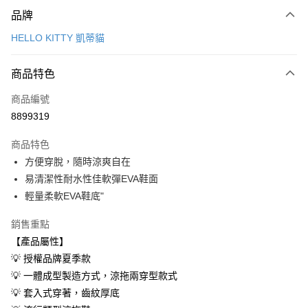
付款方式
品牌
信用卡一次付款
HELLO KITTY 凱蒂貓
超商取貨付款
商品特色
LINE Pay
商品編號
Apple Pay
8899319
街口支付
商品特色
悠遊付
方便穿脫，隨時涼爽自在
Google Pay
易清潔性耐水性佳軟彈EVA鞋面
輕量柔軟EVA鞋底"
AFTEE先享後付
相關說明
銷售重點
【關於「AFTEE先享後付」】
【產品屬性】
ATM付款
AFTEE先享後付是「在收到商品之後才付款」的支付方式。 讓您購物簡單
💡 授權品牌夏季款
便利好安心！
１．簡單：不需註冊會員、不需綁卡、不需儲值。
💡 一體成型製造方式，涼拖兩穿型款式
運送方式
２．便利：只要手機號碼，簡訊認證，即可結帳。
💡 套入式穿著，齒紋厚底
３．安心：先確認商品／服務後，再付款。
全家取貨付款