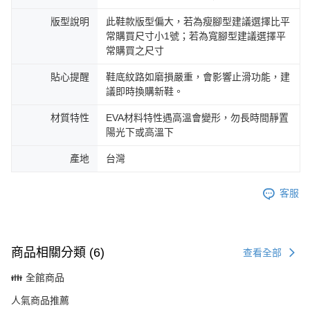
版型說明
此鞋款版型偏大，若為瘦腳型建議選擇比平
常購買尺寸小1號；若為寬腳型建議選擇平
常購買之尺寸
貼心提醒
鞋底紋路如磨損嚴重，會影響止滑功能，建
議即時換購新鞋。
材質特性
EVA材料特性遇高溫會變形，勿長時間靜置
陽光下或高溫下
產地
台灣
客服
商品相關分類 (6)
查看全部
👪 全館商品
人氣商品推薦