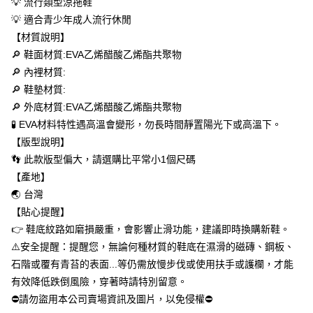
💡 流行類型涼拖鞋
每筆NT$60，滿NT$699(含以上)免運費
【「AFTEE先享後付」結帳流程】
💡 適合青少年成人流行休閒
１．於結帳方式選擇「AFTEE先享後付」後，將跳轉至「AFTEE先享後付」
付款後全家取貨
【材質說明】
結帳頁面，進行簡訊認證並確認金額後，即可完成結帳。
２．訂單成立數日內，您將收到繳費通知簡訊。
🔎 鞋面材質:EVA乙烯醋酸乙烯酯共聚物
每筆NT$60，滿NT$699(含以上)免運費
３．收到繳費通知簡訊後14天內，點擊此簡訊中的連結，可透過四大超商／
🔎 內裡材質:
ATM／網路銀行／等多元方式進行付款，方視為交易完成。
萊爾富取貨付款
※ 請注意：結帳手續完成當下不需立刻繳費，但若您需要取消訂單，請聯絡
🔎 鞋墊材質:
每筆NT$50，滿NT$699(含以上)免運費
購買商品的店家。未經商家同意取消之訂單仍視為有效，需透過AFTEE先享
🔎 外底材質:EVA乙烯醋酸乙烯酯共聚物
後付繳納相關費用。
🧪 EVA材料特性遇高溫會變形，勿長時間靜置陽光下或高溫下。
付款後萊爾富取貨
※ 交易是否成功請以「AFTEE先享後付 」之結帳頁面顯示為準，若有關於
是否繳費成功／繳費後需取消欲退款等相關疑問，請聯繫「AFTEE先享後付
【版型說明】
每筆NT$50，滿NT$699(含以上)免運費
客戶支援中心」
https://netprotections.freshdesk.com/support/home
👣 此款版型偏大，請選購比平常小1個尺碼
7-11取貨付款
【產地】
【注意事項】
１．透過由恩沛科技股份有限公司提供之「AFTEE先享後付」服務完成之交
每筆NT$60，滿NT$699(含以上)免運費
🌏 台灣
易，需依本服務之必要範圍內提供個人資料，並將交易相關給付款項請求債
【貼心提醒】
權轉讓予恩沛科技股份有限公司。
付款後7-11取貨
２．關於個人資料處理事宜，請瀏覽以下網址：
👉 鞋底紋路如磨損嚴重，會影響止滑功能，建議即時換購新鞋。
每筆NT$60，滿NT$699(含以上)免運費
https://aftee.tw/terms/#terms3
⚠️安全提醒：提醒您，無論何種材質的鞋底在濕滑的磁磚、鋼板、
３．未成年的使用者請事先徵得法定代理人或監護人之同意方可使用
宅配
石階或覆有青苔的表面...等仍需放慢步伐或使用扶手或護欄，才能
「AFTEE先享後付」，若未經同意申辦者引起之損失，本公司不負相關責
任。
每筆NT$100，滿NT$699(含以上)免運費
有效降低跌倒風險，穿著時請特別留意。
４．使用「AFTEE先享後付」時，將依據個別帳號之用戶狀況，依本公司即
⛔請勿盜用本公司賣場資訊及圖片，以免侵權⛔
時審查核予不同之上限額度；若仍有額度不足之情形，本公司將視審查結果