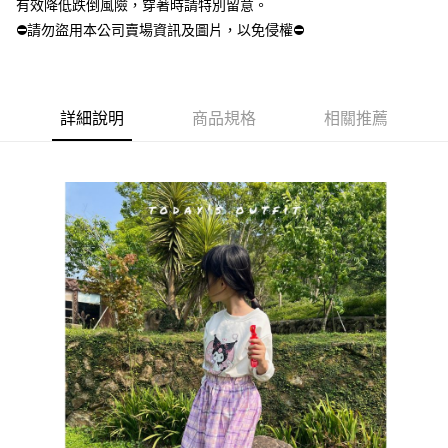
請求用戶進行身份認證。
有效降低跌倒風險，穿著時請特別留意。
尼/泰國/越南/東馬來西亞/西馬來西亞
５．嚴禁一人註冊多個帳號或使用他人資訊註冊。若發現惡意使用之情形，
⛔請勿盜用本公司賣場資訊及圖片，以免侵權⛔
恩沛科技股份有限公司將有權停止該用戶之使用額度並採取法律行動。
美國/加拿大/澳大利亞/日本/韓國/香港/澳門/新加坡/印尼/泰
查看運費
國/越南/東馬來西亞/西馬來西亞
詳細說明
商品規格
相關推薦