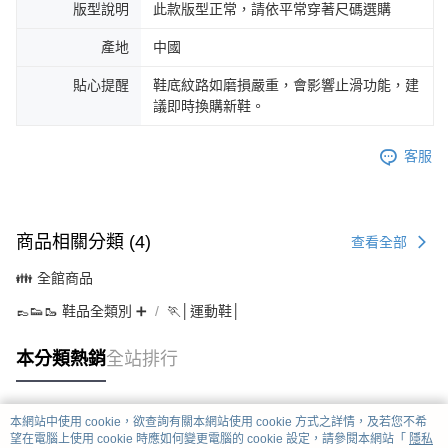
版型說明
此款版型正常，請依平常穿著尺碼選購
產地
中國
貼心提醒
鞋底紋路如磨損嚴重，會影響止滑功能，建
議即時換購新鞋。
客服
商品相關分類 (4)
查看全部
👪 全館商品
👞👟🥾 鞋品全類別 ➕
🏃│運動鞋│
本分類熱銷
全站排行
本網站中使用 cookie，欲查詢有關本網站使用 cookie 方式之詳情，及若您不希
熱門標籤
望在電腦上使用 cookie 時應如何變更電腦的 cookie 設定，請參閱本網站「
隱私