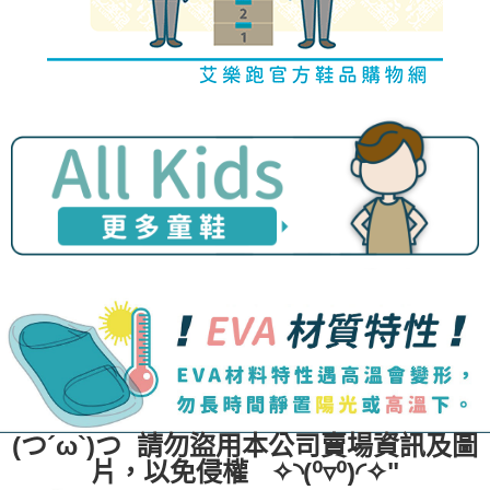
(つ´ω`)つ 請勿盜用本公司賣場資訊及圖
片，以免侵權 ✧◝(⁰▿⁰)◜✧"