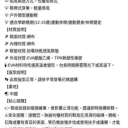
💡 貼底製造方式，包覆型款式
每筆NT$60，滿NT$699(含以上)免運費
【「AFTEE先享後付」結帳流程】
💡 鞋帶式穿著，輕量厚底
１．於結帳方式選擇「AFTEE先享後付」後，將跳轉至「AFTEE先享後付」
付款後全家取貨
💡 戶外類型運動鞋
結帳頁面，進行簡訊認證並確認金額後，即可完成結帳。
２．訂單成立數日內，您將收到繳費通知簡訊。
💡 適合學齡晚期(12-15歲)運動休閒/運動健身/休閒健走
每筆NT$60，滿NT$699(含以上)免運費
３．收到繳費通知簡訊後14天內，點擊此簡訊中的連結，可透過四大超商／
【材質說明】
ATM／網路銀行／等多元方式進行付款，方視為交易完成。
萊爾富取貨付款
※ 請注意：結帳手續完成當下不需立刻繳費，但若您需要取消訂單，請聯絡
🔎 鞋面材質:網布
每筆NT$50，滿NT$699(含以上)免運費
購買商品的店家。未經商家同意取消之訂單仍視為有效，需透過AFTEE先享
🔎 內裡材質:網布
後付繳納相關費用。
🔎 鞋墊材質:防霉快乾透氣鞋墊
付款後萊爾富取貨
※ 交易是否成功請以「AFTEE先享後付 」之結帳頁面顯示為準，若有關於
是否繳費成功／繳費後需取消欲退款等相關疑問，請聯繫「AFTEE先享後付
🔎 外底材質:EVA醋酸乙烯、TPR熱塑性橡膠
每筆NT$50，滿NT$699(含以上)免運費
客戶支援中心」
https://netprotections.freshdesk.com/support/home
🧪 EVA材料特性遇高溫會變形，勿長時間靜置陽光下或高溫下。
7-11取貨付款
【版型說明】
【注意事項】
１．透過由恩沛科技股份有限公司提供之「AFTEE先享後付」服務完成之交
每筆NT$60，滿NT$699(含以上)免運費
👣 此款版型正常，請依平常穿著尺碼選購
易，需依本服務之必要範圍內提供個人資料，並將交易相關給付款項請求債
【產地】
權轉讓予恩沛科技股份有限公司。
付款後7-11取貨
２．關於個人資料處理事宜，請瀏覽以下網址：
🌏 中國
每筆NT$60，滿NT$699(含以上)免運費
https://aftee.tw/terms/#terms3
【貼心提醒】
３．未成年的使用者請事先徵得法定代理人或監護人之同意方可使用
宅配
👉 鞋底紋路如磨損嚴重，會影響止滑功能，建議即時換購新鞋。
「AFTEE先享後付」，若未經同意申辦者引起之損失，本公司不負相關責
任。
每筆NT$100，滿NT$699(含以上)免運費
⚠️安全提醒：提醒您，無論何種材質的鞋底在濕滑的磁磚、鋼板、
４．使用「AFTEE先享後付」時，將依據個別帳號之用戶狀況，依本公司即
石階或覆有青苔的表面...等仍需放慢步伐或使用扶手或護欄，才能
時審查核予不同之上限額度；若仍有額度不足之情形，本公司將視審查結果
馬來西亞/加拿大/澳大利亞/日本/韓國/香港/澳門/新加坡/印
查看運費