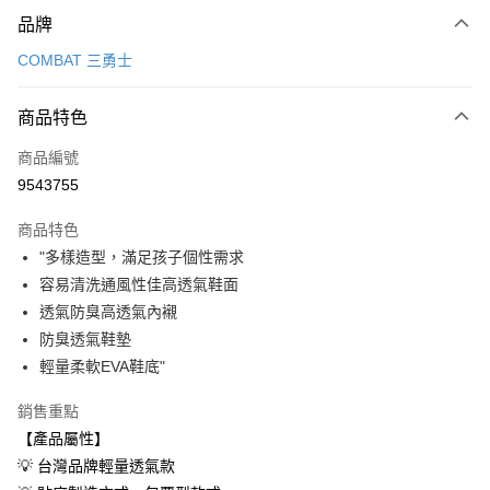
付款方式
品牌
信用卡一次付款
COMBAT 三勇士
超商取貨付款
商品特色
LINE Pay
商品編號
Apple Pay
9543755
街口支付
商品特色
悠遊付
"多樣造型，滿足孩子個性需求
Google Pay
容易清洗通風性佳高透氣鞋面
透氣防臭高透氣內襯
AFTEE先享後付
防臭透氣鞋墊
相關說明
輕量柔軟EVA鞋底"
【關於「AFTEE先享後付」】
ATM付款
AFTEE先享後付是「在收到商品之後才付款」的支付方式。 讓您購物簡單
銷售重點
便利好安心！
１．簡單：不需註冊會員、不需綁卡、不需儲值。
【產品屬性】
運送方式
２．便利：只要手機號碼，簡訊認證，即可結帳。
💡 台灣品牌輕量透氣款
３．安心：先確認商品／服務後，再付款。
全家取貨付款