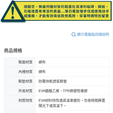
顯示電腦版詳細說明
商品規格
鞋面材質
網布
內裡材質
網布
鞋墊材質
防霉快乾透氣鞋墊
外底材質
EVA醋酸乙烯、TPR熱塑性橡膠
材質特性
EVA材料特性遇高溫會變形，勿長時間靜置
陽光下或高溫下。