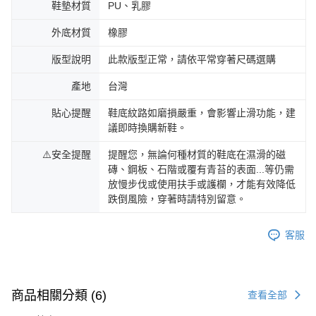
鞋墊材質
PU、乳膠
外底材質
橡膠
版型說明
此款版型正常，請依平常穿著尺碼選購
產地
台灣
貼心提醒
鞋底紋路如磨損嚴重，會影響止滑功能，建
議即時換購新鞋。
⚠️安全提醒
提醒您，無論何種材質的鞋底在濕滑的磁
磚、鋼板、石階或覆有青苔的表面...等仍需
放慢步伐或使用扶手或護欄，才能有效降低
跌倒風險，穿著時請特別留意。
客服
商品相關分類 (6)
查看全部