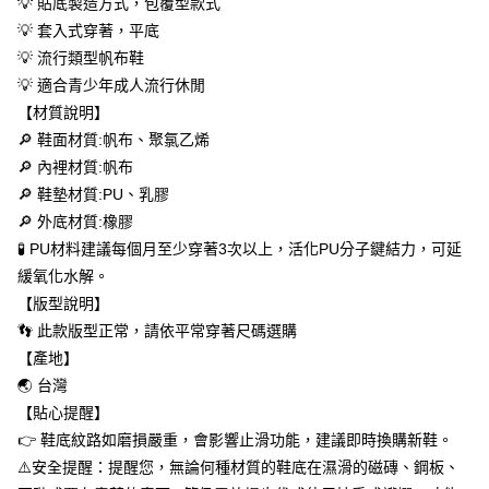
💡 貼底製造方式，包覆型款式
每筆NT$60，滿NT$699(含以上)免運費
【「AFTEE先享後付」結帳流程】
💡 套入式穿著，平底
１．於結帳方式選擇「AFTEE先享後付」後，將跳轉至「AFTEE先享後付」
付款後全家取貨
💡 流行類型帆布鞋
結帳頁面，進行簡訊認證並確認金額後，即可完成結帳。
２．訂單成立數日內，您將收到繳費通知簡訊。
💡 適合青少年成人流行休閒
每筆NT$60，滿NT$699(含以上)免運費
３．收到繳費通知簡訊後14天內，點擊此簡訊中的連結，可透過四大超商／
【材質說明】
ATM／網路銀行／等多元方式進行付款，方視為交易完成。
萊爾富取貨付款
※ 請注意：結帳手續完成當下不需立刻繳費，但若您需要取消訂單，請聯絡
🔎 鞋面材質:帆布、聚氯乙烯
每筆NT$50，滿NT$699(含以上)免運費
購買商品的店家。未經商家同意取消之訂單仍視為有效，需透過AFTEE先享
🔎 內裡材質:帆布
後付繳納相關費用。
🔎 鞋墊材質:PU、乳膠
付款後萊爾富取貨
※ 交易是否成功請以「AFTEE先享後付 」之結帳頁面顯示為準，若有關於
是否繳費成功／繳費後需取消欲退款等相關疑問，請聯繫「AFTEE先享後付
🔎 外底材質:橡膠
每筆NT$50，滿NT$699(含以上)免運費
客戶支援中心」
https://netprotections.freshdesk.com/support/home
🧪 PU材料建議每個月至少穿著3次以上，活化PU分子鍵結力，可延
7-11取貨付款
緩氧化水解。
【注意事項】
１．透過由恩沛科技股份有限公司提供之「AFTEE先享後付」服務完成之交
每筆NT$60，滿NT$699(含以上)免運費
【版型說明】
易，需依本服務之必要範圍內提供個人資料，並將交易相關給付款項請求債
👣 此款版型正常，請依平常穿著尺碼選購
權轉讓予恩沛科技股份有限公司。
付款後7-11取貨
２．關於個人資料處理事宜，請瀏覽以下網址：
【產地】
每筆NT$60，滿NT$699(含以上)免運費
https://aftee.tw/terms/#terms3
🌏 台灣
３．未成年的使用者請事先徵得法定代理人或監護人之同意方可使用
宅配
【貼心提醒】
「AFTEE先享後付」，若未經同意申辦者引起之損失，本公司不負相關責
任。
每筆NT$100，滿NT$699(含以上)免運費
👉 鞋底紋路如磨損嚴重，會影響止滑功能，建議即時換購新鞋。
４．使用「AFTEE先享後付」時，將依據個別帳號之用戶狀況，依本公司即
⚠️安全提醒：提醒您，無論何種材質的鞋底在濕滑的磁磚、鋼板、
時審查核予不同之上限額度；若仍有額度不足之情形，本公司將視審查結果
馬來西亞/加拿大/澳大利亞/日本/韓國/香港/澳門/新加坡/印
查看運費