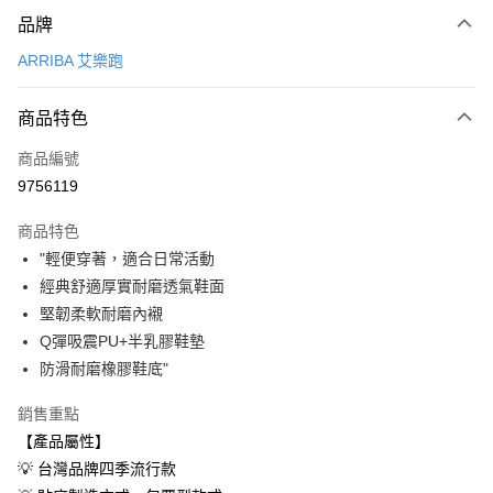
付款方式
品牌
信用卡一次付款
ARRIBA 艾樂跑
超商取貨付款
商品特色
LINE Pay
商品編號
Apple Pay
9756119
街口支付
商品特色
悠遊付
"輕便穿著，適合日常活動
Google Pay
經典舒適厚實耐磨透氣鞋面
堅韌柔軟耐磨內襯
AFTEE先享後付
Q彈吸震PU+半乳膠鞋墊
相關說明
防滑耐磨橡膠鞋底"
【關於「AFTEE先享後付」】
ATM付款
AFTEE先享後付是「在收到商品之後才付款」的支付方式。 讓您購物簡單
銷售重點
便利好安心！
１．簡單：不需註冊會員、不需綁卡、不需儲值。
【產品屬性】
運送方式
２．便利：只要手機號碼，簡訊認證，即可結帳。
💡 台灣品牌四季流行款
３．安心：先確認商品／服務後，再付款。
全家取貨付款