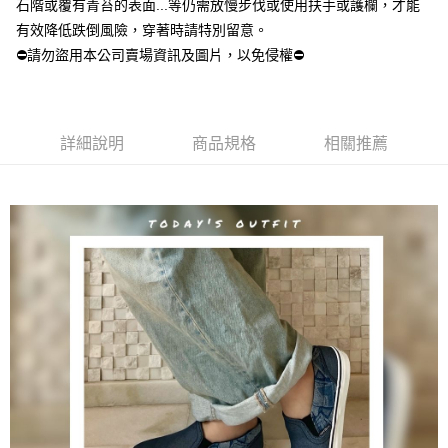
請求用戶進行身份認證。
石階或覆有青苔的表面...等仍需放慢步伐或使用扶手或護欄，才能
尼/泰國/越南/東馬來西亞/西馬來西亞
５．嚴禁一人註冊多個帳號或使用他人資訊註冊。若發現惡意使用之情形，
有效降低跌倒風險，穿著時請特別留意。
恩沛科技股份有限公司將有權停止該用戶之使用額度並採取法律行動。
美國/加拿大/澳大利亞/日本/韓國/香港/澳門/新加坡/印尼/泰
查看運費
⛔請勿盜用本公司賣場資訊及圖片，以免侵權⛔
國/越南/東馬來西亞/西馬來西亞
詳細說明
商品規格
相關推薦